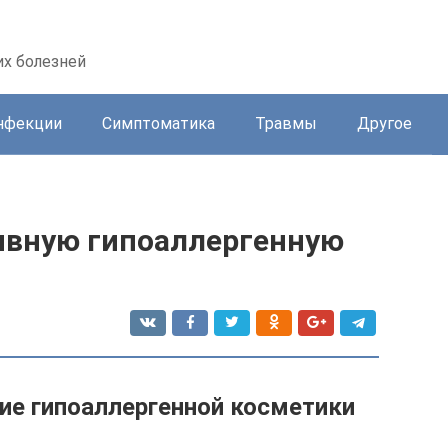
их болезней
нфекции
Симптоматика
Травмы
Другое
ивную гипоаллергенную
ние гипоаллергенной косметики