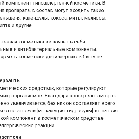
ый компонент гипоаллергенной косметики. В
я препарата, в состав могут входить такие
женьшеня, календулы, кокоса, мяты, мелиссы,
пта и другие.
ргенная косметика включает в себя
льные и антибактериальные компоненты.
орых в косметике для аллергиков быть не
серванты
сметических средствах, которые регулируют
микроорганизмов. Благодаря консервантам срок
но увеличивается, без них он составляет всего
м относят сульфат кальция, гидросульфит натрия
акой компонент в косметическом средстве
аллергические реакции.
расители