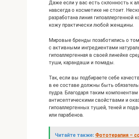
Даже если у вас есть склонность к а
навсегда о косметике не стоит. Неск
разработана линия гипоаллергенной к
кожу практически любой женщины.
Мировые бренды позаботились о том,
с активными ингредиентами натураль
гипоаллергенная в своей линейке ср
туши, карандаши и помады.
Так, если вы подбираете себе качес
в ее составе должны быть обязатель
пудра. Благодаря таким компонентам
антисептическими свойствами и оказ
гипоаллергенных тушей, теней и под
или парабенов.
Читайте также:
Фототерапия – с