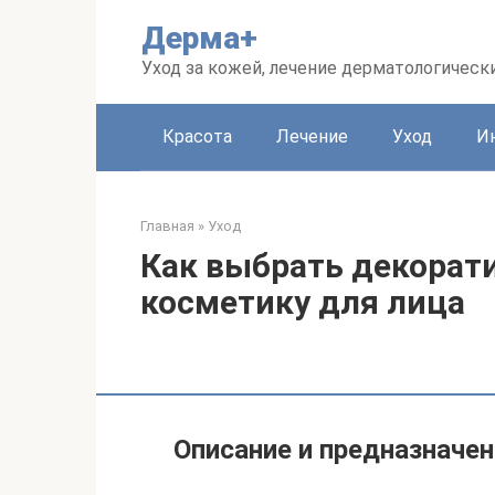
Перейти
Дерма+
к
контенту
Уход за кожей, лечение дерматологическ
Красота
Лечение
Уход
И
Главная
»
Уход
Как выбрать декорат
косметику для лица
Описание и предназначе