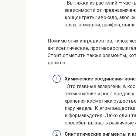
. Вытяжки из растений — част
зависимости от предназначени
концентраты: авокадо, алое, 
розы, ромашки, шалфея, эвкали
Помимо этих ингредиентов, гипоалле
антисептические, противовоспалите
Стоит отметить также элементы, кот
должно:
Химические соединения-кон
. Это главные аллергены в ко
размножение и рост вредных 
хранения косметики существен
пару недель. К этим вещества
и формальдегид. Даже один т
способен вызвать различные 
Синтетические пигменты и к