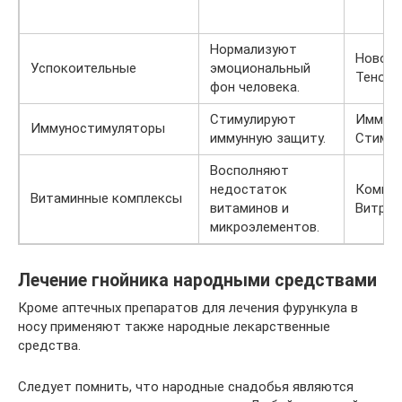
Нормализуют
Ново-П
Успокоительные
эмоциональный
Теноте
фон человека.
Стимулируют
Иммуна
Иммуностимуляторы
иммунную защиту.
Стимму
Восполняют
недостаток
Компли
Витаминные комплексы
витаминов и
Витрум
микроэлементов.
Лечение гнойника народными средствами
Кроме аптечных препаратов для лечения фурункула в
носу применяют также народные лекарственные
средства.
Следует помнить, что народные снадобья являются