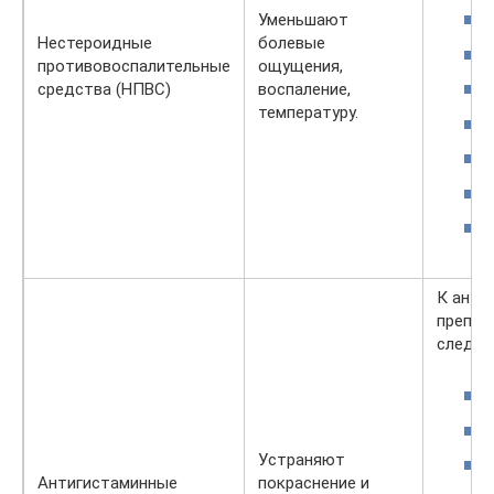
Уменьшают
Нестероидные
болевые
противовоспалительные
ощущения,
средства (НПВС)
воспаление,
температуру.
К анти
препар
следую
Устраняют
Антигистаминные
покраснение и