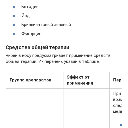
Бетадин.
Йод.
Бриллиантовый зелёный.
Фукорцин.
Средства общей терапии
Чирей в носу предусматривает применение средств
общей терапии. Их перечень указан в таблице.
Эффект от
Группа препаратов
Переч
применения
При на
возмож
следу
медика