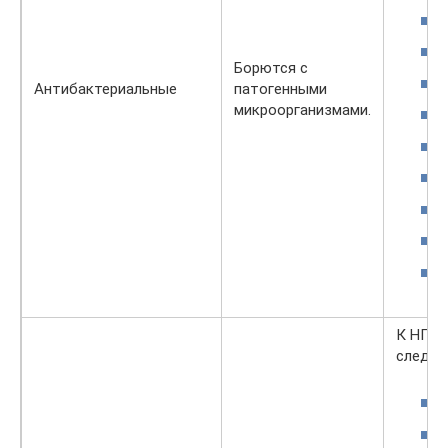
Борются с
Антибактериальные
патогенными
микроорганизмами.
К НПВС
следую