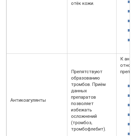
отёк кожи.
К анти
относя
Препятствуют
препар
образованию
тромбов. Приём
данных
препаратов
Антикоагулянты
позволяет
избежать
осложнений
(тромбоз,
тромбофлебит).