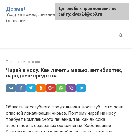
Перейти
Дерма+
Для любых предложений по
к
Уход за кожей, лечение дерматологических
сайту: dvex24@cp9.ru
контенту
болезней
Поиск:
Главная
»
Инфекции
Чирей в носу. Как лечить мазью, антибиотик,
народные средства
Область носогубного треугольника, носа, губ – это зона
опасной локализации чирьев. Поэтому чирей на носу
требует комплексного лечения, так как высока
вероятность серьезных осложнений. Заболевание
быстро развивается и способно вызвать тяжелые