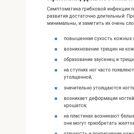
Симптоматика грибковой инфекции пр
развития достаточно длительный. Про
минимальны, и заметить их очень сло
повышенная сухость кожных 
возникновение трещин на кож
образование заусенец и трещин
на ступнях ног часто появляю
утолщенной;
значительно утолщаются ногт
возникает деформация ногтей,
крошатся;
на пластинах возникают белые
они могут приобретать желто
отечность и покраснение кож