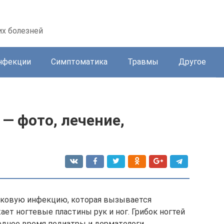
их болезней
нфекции
Симптоматика
Травмы
Другое
 — фото, лечение,
бковую инфекцию, которая вызывается
ет ногтевые пластины рук и ног. Грибок ногтей
леднее время педиатры и дерматологи