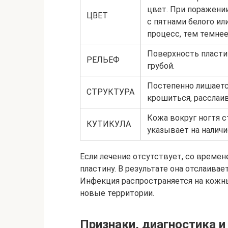
цвет. При поражени
ЦВЕТ
с пятнами белого ил
процесс, тем темнее
Поверхность пластин
РЕЛЬЕФ
грубой.
Постепенно лишаетс
СТРУКТУРА
крошиться, расслаив
Кожа вокруг ногтя с
КУТИКУЛА
указывает на наличи
Если лечение отсутствует, со време
пластину. В результате она отслаивает
Инфекция распространяется на кожн
новые территории.
Признаки, диагностика и