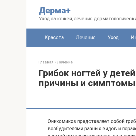
Перейти
Дерма+
к
контенту
Уход за кожей, лечение дерматологическ
Красота
Лечение
Уход
И
Главная
»
Лечение
Грибок ногтей у детей
причины и симптомы
Онихомикоз представляет собой гри
возбудителями разных видов и поража
у детей встречается редко, но в пос