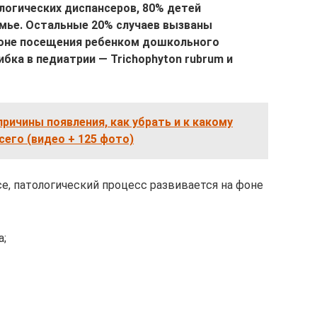
логических диспансеров, 80% детей
мье. Остальные 20% случаев вызваны
фоне посещения ребенком дошкольного
бка в педиатрии — Trichophyton rubrum и
причины появления, как убрать и к какому
его (видео + 125 фото)
е, патологический процесс развивается на фоне
а;