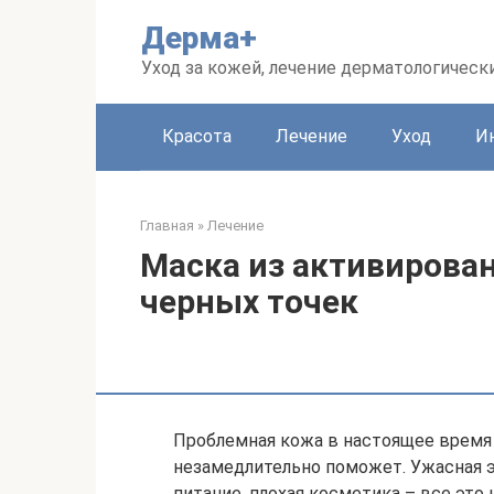
Перейти
Дерма+
к
контенту
Уход за кожей, лечение дерматологическ
Красота
Лечение
Уход
И
Главная
»
Лечение
Маска из активирован
черных точек
Проблемная кожа в настоящее время я
незамедлительно поможет. Ужасная э
питание, плохая косметика – все это