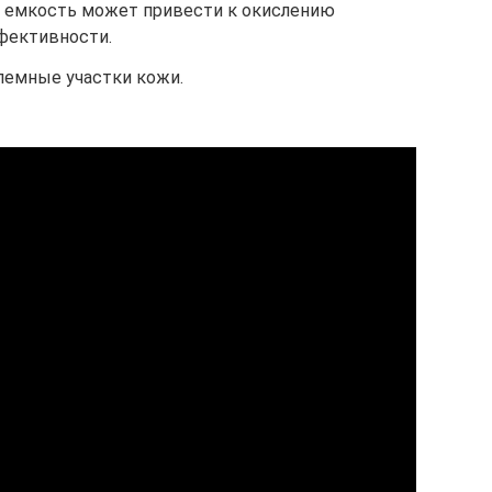
ая емкость может привести к окислению
фективности.
лемные участки кожи.