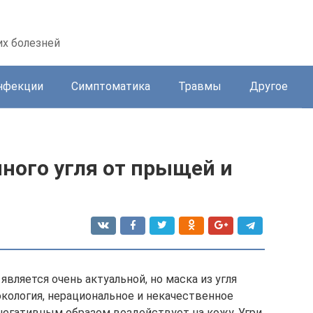
их болезней
нфекции
Симптоматика
Травмы
Другое
ного угля от прыщей и
вляется очень актуальной, но маска из угля
кология, нерациональное и некачественное
 негативным образом воздействует на кожу. Угри