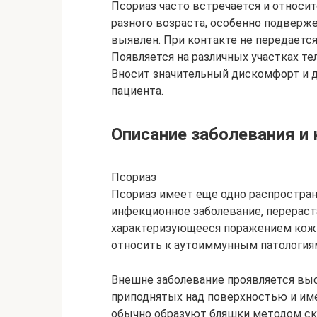
Псориаз часто встречается и относи
разного возраста, особенно подверж
выявлен. При контакте не передается
Появляется на различных участках те
Вносит значительный дискомфорт и д
пациента.
Описание заболевания и 
Псориаз
Псориаз имеет еще одно распростран
инфекционное заболевание, перерас
характеризующееся поражением кожн
относить к аутоиммунным патология
Внешне заболевание проявляется выс
приподнятых над поверхностью и име
обычно образуют бляшки методом ско