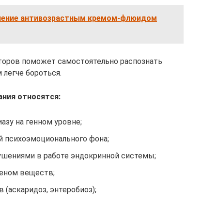
нение антивозрастным кремом-флюидом
торов поможет самостоятельно распознать
м легче бороться.
ания относятся:
азу на генном уровне;
й психоэмоционального фона;
рушениями в работе эндокринной системы;
меном веществ;
 (аскаридоз, энтеробиоз);