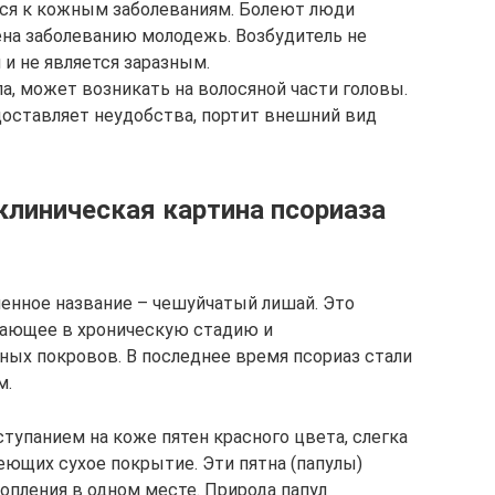
тся к кожным заболеваниям. Болеют люди
ена заболеванию молодежь. Возбудитель не
 и не является заразным.
ла, может возникать на волосяной части головы.
оставляет неудобства, портит внешний вид
клиническая картина псориаза
енное название – чешуйчатый лишай. Это
тающее в хроническую стадию и
ых покровов. В последнее время псориаз стали
м.
тупанием на коже пятен красного цвета, слегка
ющих сухое покрытие. Эти пятна (папулы)
пления в одном месте. Природа папул