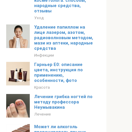
косметолога: способы,
народные средства,
отзывы
Уход
Удаление папиллом на
лице лазером, азотом,
радиоволновым методом,
мази из аптеки, народные
средства
Инфекции
Гарньер Е0: описание
цвета, инструкция по
применению,
особенности, фото
Красота
Лечение грибка ногтей по
методу профессора
Неумывакина
Лечение
Может ли алкоголь