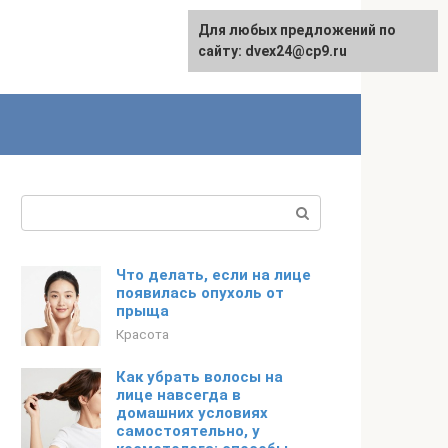
Для любых предложений по
сайту: dvex24@cp9.ru
Поиск:
Что делать, если на лице
появилась опухоль от
прыща
Красота
Как убрать волосы на
лице навсегда в
домашних условиях
самостоятельно, у