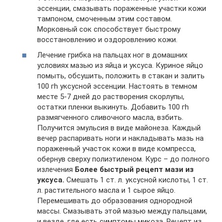
эссенции, смазывать пораженные участки кожи
тампоном, смоченным этим составом.
Морковный сок способствует быстрому
восстановлению и оздоровлению кожи.
Лечение грибка на пальцах ног в домашних
условиях мазью из яйца и уксуса. Куриное яйцо
помыть, обсушить, положить в стакан и залить
100 гh уксусной эссенции. Настоять в темном
месте 5-7 дней до растворения скорлупы,
остатки пленки выкинуть. Добавить 100 гh
размягченного сливочного масла, взбить.
Получится эмульсия в виде майонеза. Каждый
вечер распаривать ноги и накладывать мазь на
пораженный участок кожи в виде компресса,
обернув сверху полиэтиленом. Курс – до полного
излечения
Более быстрый рецепт мази из
уксуса.
Смешать 1 ст. л. уксусной кислоты, 1 ст.
л. растительного масла и 1 сырое яйцо.
Перемешивать до образования однородной
массы. Смазывать этой мазью между пальцами,
и везде, где есть симптомы микоза. Рецепт из