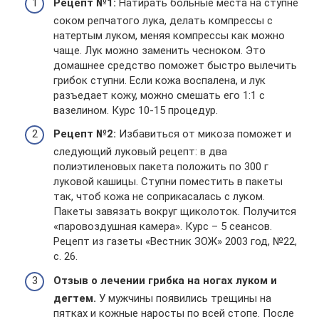
Рецепт №1:
Натирать больные места на ступне
соком репчатого лука, делать компрессы с
натертым луком, меняя компрессы как можно
чаще. Лук можно заменить чесноком. Это
домашнее средство поможет быстро вылечить
грибок ступни. Если кожа воспалена, и лук
разъедает кожу, можно смешать его 1:1 с
вазелином. Курс 10-15 процедур.
Рецепт №2:
Избавиться от микоза поможет и
следующий луковый рецепт: в два
полиэтиленовых пакета положить по 300 г
луковой кашицы. Ступни поместить в пакеты
так, чтоб кожа не соприкасалась с луком.
Пакеты завязать вокруг щиколоток. Получится
«паровоздушная камера». Курс – 5 сеансов.
Рецепт из газеты «Вестник ЗОЖ» 2003 год, №22,
с. 26.
Отзыв о лечении грибка на ногах луком и
дегтем.
У мужчины появились трещины на
пятках и кожные наросты по всей стопе. После