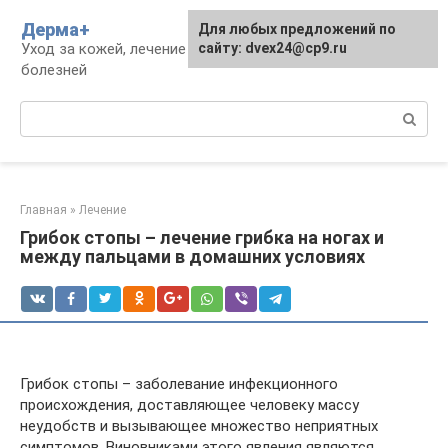
Перейти
Дерма+
Для любых предложений по
к
Уход за кожей, лечение дерматологических
сайту: dvex24@cp9.ru
контенту
болезней
Поиск:
Главная
»
Лечение
Грибок стопы – лечение грибка на ногах и
между пальцами в домашних условиях
Грибок стопы – заболевание инфекционного
происхождения, доставляющее человеку массу
неудобств и вызывающее множество неприятных
симптомов. Виновниками этого явления являются