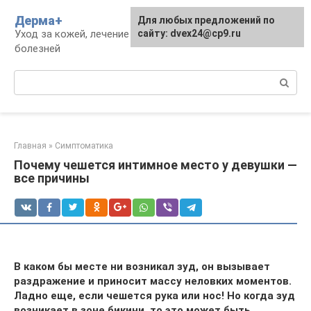
Перейти
Дерма+
Для любых предложений по
к
Уход за кожей, лечение дерматологических
сайту: dvex24@cp9.ru
контенту
болезней
Поиск:
Главная
»
Симптоматика
Почему чешется интимное место у девушки —
все причины
В каком бы месте ни возникал зуд, он вызывает
раздражение и приносит массу неловких моментов.
Ладно еще, если чешется рука или нос! Но когда зуд
возникает в зоне бикини, то это может быть