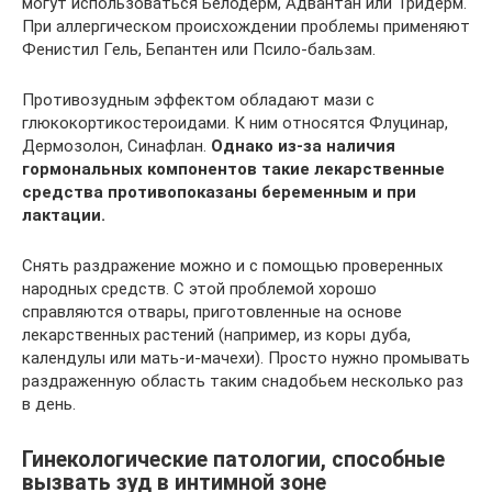
могут использоваться Белодерм, Адвантан или Тридерм.
При аллергическом происхождении проблемы применяют
Фенистил Гель, Бепантен или Псило-бальзам.
Противозудным эффектом обладают мази с
глюкокортикостероидами. К ним относятся Флуцинар,
Дермозолон, Синафлан.
Однако из-за наличия
гормональных компонентов такие лекарственные
средства противопоказаны беременным и при
лактации.
Снять раздражение можно и с помощью проверенных
народных средств. С этой проблемой хорошо
справляются отвары, приготовленные на основе
лекарственных растений (например, из коры дуба,
календулы или мать-и-мачехи). Просто нужно промывать
раздраженную область таким снадобьем несколько раз
в день.
Гинекологические патологии, способные
вызвать зуд в интимной зоне