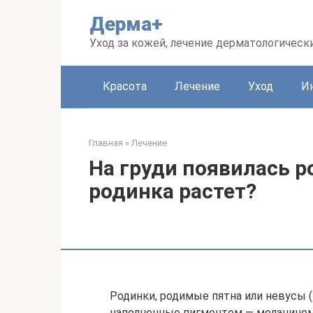
Перейти
Дерма+
к
контенту
Уход за кожей, лечение дерматологическ
Красота
Лечение
Уход
И
Главная
»
Лечение
На груди появилась р
родинка растет?
Родинки, родимые пятна или невусы 
наполненные пигментом — меланином