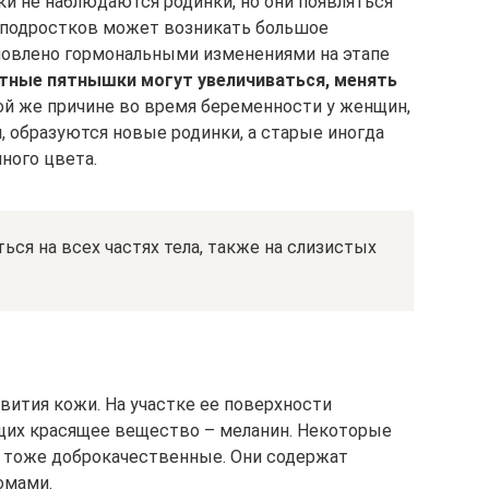
ки не наблюдаются родинки, но они появляться
У подростков может возникать большое
ловлено гормональными изменениями на этапе
тные пятнышки могут увеличиваться, менять
ой же причине во время беременности у женщин,
 образуются новые родинки, а старые иногда
ного цвета.
ся на всех частях тела, также на слизистых
вития кожи. На участке ее поверхности
щих красящее вещество – меланин. Некоторые
о тоже доброкачественные. Они содержат
омами.