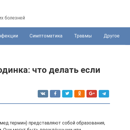
их болезней
нфекции
Симптоматика
Травмы
Другое
одинка: что делать если
(мед.термин) представляют собой образования,
. Они могут быть врождёнными или