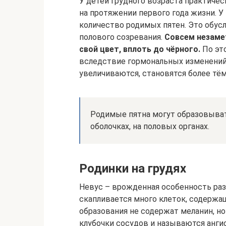
У детей грудного возраста практичес
на протяжении первого года жизни. 
количество родимых пятен. Это обус
полового созревания.
Совсем незаме
свой цвет, вплоть до чёрного.
По эт
вследствие гормональных изменений,
увеличиваются, становятся более тём
Родимые пятна могут образовывать
оболочках, на половых органах.
Родинки на грудях
Невус – врожденная особенность раз
скапливается много клеток, содержа
образования не содержат меланин, н
клубочки сосудов и называются анги