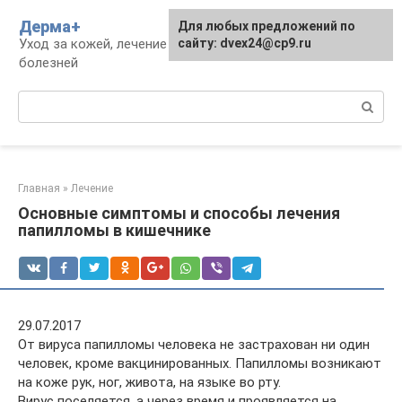
Перейти
Дерма+
Для любых предложений по
к
Уход за кожей, лечение дерматологических
сайту: dvex24@cp9.ru
контенту
болезней
Поиск:
Главная
»
Лечение
Основные симптомы и способы лечения
папилломы в кишечнике
29.07.2017
От вируса папилломы человека не застрахован ни один
человек, кроме вакцинированных. Папилломы возникают
на коже рук, ног, живота, на языке во рту.
Вирус поселяется, а через время и проявляется на