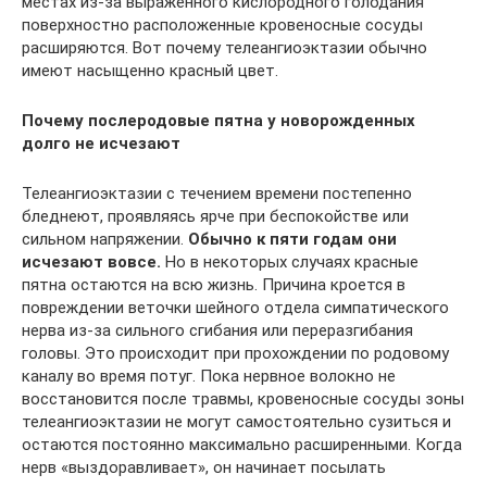
местах из-за выраженного кислородного голодания
поверхностно расположенные кровеносные сосуды
расширяются. Вот почему телеангиоэктазии обычно
имеют насыщенно красный цвет.
Почему послеродовые пятна у новорожденных
долго не исчезают
Телеангиоэктазии с течением времени постепенно
бледнеют, проявляясь ярче при беспокойстве или
сильном напряжении.
Обычно к пяти годам они
исчезают вовсе.
Но в некоторых случаях красные
пятна остаются на всю жизнь. Причина кроется в
повреждении веточки шейного отдела симпатического
нерва из-за сильного сгибания или переразгибания
головы. Это происходит при прохождении по родовому
каналу во время потуг. Пока нервное волокно не
восстановится после травмы, кровеносные сосуды зоны
телеангиоэктазии не могут самостоятельно сузиться и
остаются постоянно максимально расширенными. Когда
нерв «выздоравливает», он начинает посылать