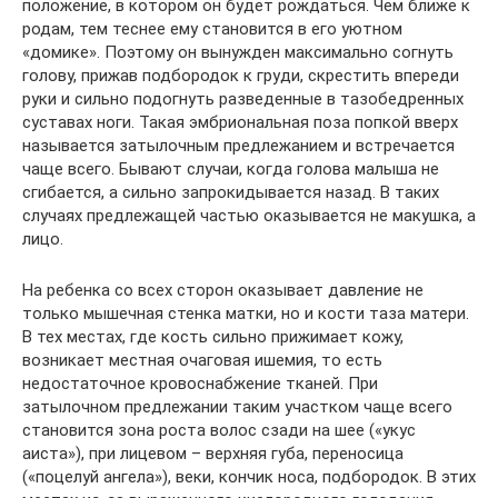
положение, в котором он будет рождаться. Чем ближе к
родам, тем теснее ему становится в его уютном
«домике». Поэтому он вынужден максимально согнуть
голову, прижав подбородок к груди, скрестить впереди
руки и сильно подогнуть разведенные в тазобедренных
суставах ноги. Такая эмбриональная поза попкой вверх
называется затылочным предлежанием и встречается
чаще всего. Бывают случаи, когда голова малыша не
сгибается, а сильно запрокидывается назад. В таких
случаях предлежащей частью оказывается не макушка, а
лицо.
На ребенка со всех сторон оказывает давление не
только мышечная стенка матки, но и кости таза матери.
В тех местах, где кость сильно прижимает кожу,
возникает местная очаговая ишемия, то есть
недостаточное кровоснабжение тканей. При
затылочном предлежании таким участком чаще всего
становится зона роста волос сзади на шее («укус
аиста»), при лицевом – верхняя губа, переносица
(«поцелуй ангела»), веки, кончик носа, подбородок. В этих