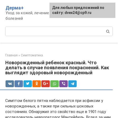
Перейти
Дерма+
Для любых предложений по
к
Уход за кожей, лечение дерматологических
сайту: dvex24@cp9.ru
контенту
болезней
Поиск:
Главная
»
Симптоматика
Новорожденный ребенок красный. Что
делать в случае появления покраснений. Как
выглядит здоровый новорожденный
Симптом белого пятна наблюдается при асфиксии у
новорожденных, а также при сильных шоковых
состояниях. Обнаружил это свойство еще в 1901 году
исследователь невропатолог Мантейфель. Вслед за ним