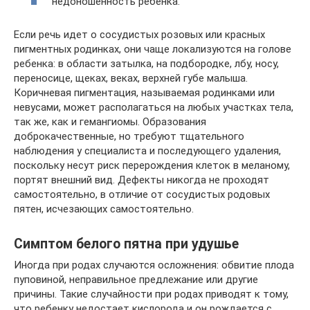
недоношенность ребенка.
Если речь идет о сосудистых розовых или красных
пигментных родинках, они чаще локализуются на голове
ребенка: в области затылка, на подбородке, лбу, носу,
переносице, щеках, веках, верхней губе малыша.
Коричневая пигментация, называемая родинками или
невусами, может располагаться на любых участках тела,
так же, как и гемангиомы. Образования
доброкачественные, но требуют тщательного
наблюдения у специалиста и последующего удаления,
поскольку несут риск перерождения клеток в меланому,
портят внешний вид. Дефекты никогда не проходят
самостоятельно, в отличие от сосудистых родовых
пятен, исчезающих самостоятельно.
Симптом белого пятна при удушье
Иногда при родах случаются осложнения: обвитие плода
пуповиной, неправильное предлежание или другие
причины. Такие случайности при родах приводят к тому,
что ребенку недостает кислорода и он рождается с