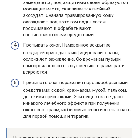
замедляется, под защитным слоем образуются
мокнущие места, скапливается гнойный
экссудат. Сначала травмированную кожу
охлаждают под потоком воды, затем
просушивают и обрабатывают
противоожоговыми средствами.
Протыкать ожог. Намеренное вскрытие
волдырей приводит к инфицированию раны,
осложняет заживление. Со временем пузыри
самопроизвольно станут меньше в размерах и
вскроются.
Присыпать очаг поражения порошкообразными
средствами: содой, крахмалом, мукой, тальком,
детскими присыпками. Эти вещества не дают
никакого лечебного эффекта при получении
ожоговых травм, их бессмысленно использовать
для первой помощи и терапии.
Пероксид водорода при грамотном применении и