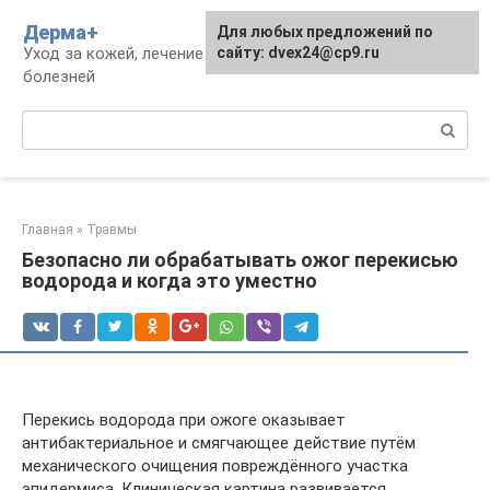
Перейти
Дерма+
Для любых предложений по
к
Уход за кожей, лечение дерматологических
сайту: dvex24@cp9.ru
контенту
болезней
Поиск:
Главная
»
Травмы
Безопасно ли обрабатывать ожог перекисью
водорода и когда это уместно
Перекись водорода при ожоге оказывает
антибактериальное и смягчающее действие путём
механического очищения повреждённого участка
эпидермиса. Клиническая картина развивается