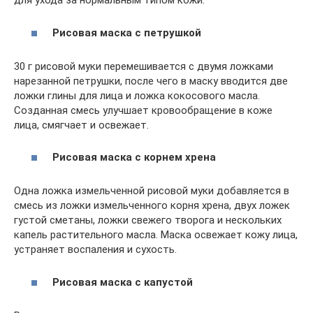
для ухода за нормальным типом кожи.
Рисовая
маска
с
петрушкой
30 г рисовой муки перемешивается с двумя ложками
нарезанной петрушки, после чего в маску вводится две
ложки глины для лица и ложка кокосового масла.
Созданная смесь улучшает кровообращение в коже
лица, смягчает и освежает.
Рисовая
маска
с
корнем
хрена
Одна ложка измельченной рисовой муки добавляется в
смесь из ложки измельченного корня хрена, двух ложек
густой сметаны, ложки свежего творога и нескольких
капель растительного масла. Маска освежает кожу лица,
устраняет воспаления и сухость.
Рисовая
маска
с
капустой