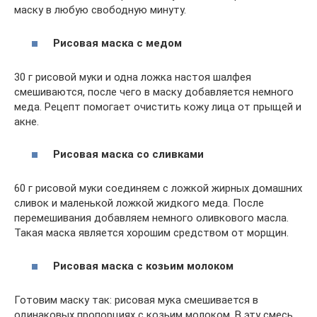
маску в любую свободную минуту.
Рисовая
маска
с
медом
30 г рисовой муки и одна ложка настоя шалфея
смешиваются, после чего в маску добавляется немного
меда. Рецепт помогает очистить кожу лица от прыщей и
акне.
Рисовая
маска
со
сливками
60 г рисовой муки соединяем с ложкой жирных домашних
сливок и маленькой ложкой жидкого меда. После
перемешивания добавляем немного оливкового масла.
Такая маска является хорошим средством от морщин.
Рисовая
маска
с
козьим
молоком
Готовим маску так: рисовая мука смешивается в
одинаковых пропорциях с козьим молоком. В эту смесь