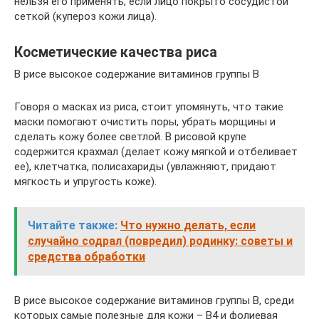
нельзя его применять, если лицо покрыто сосудистой
сеткой (купероз кожи лица).
Косметические качества риса
В рисе высокое содержание витаминов группы В
Говоря о масках из риса, стоит упомянуть, что такие
маски помогают очистить поры, убрать морщины и
сделать кожу более светлой. В рисовой крупе
содержится крахмал (делает кожу мягкой и отбеливает
ее), клетчатка, полисахариды (увлажняют, придают
мягкость и упругость коже).
Читайте также:
Что нужно делать, если
случайно содрал (повредил) родинку: советы и
средства обработки
В рисе высокое содержание витаминов группы В, среди
которых самые полезные для кожи – В4 и фолиевая