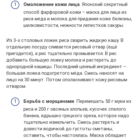
Омоложение кожи лица
. Японский секретный
способ фарфоровой кожи – маска для лица из
риса меда и молока для придания коже белизны,
шелковистости, нежности лепестков сакуры.
Из 3-х столовых ложек риса сварить жидкую кашу. В
отдельную посуду сливается рисовый отвар (ещё
пригодится), а рис тщательно промывается. В рис
добавить большую ложку молока и растереть до
однородной кашицы. Последний ценный ингредиент –
большая ложка подогретого мёда. Смесь наносят на
лицо на 30 минут. Потом ополаскивают кожу рисовым
отваром.
Борьба с морщинами
. Перемешать 50 г муки из
риса и 200 г овсяных хлопьев, кусочек спелого
банана, ядрышко грецкого ореха, которое надо
тщательно измельчить. Смесь растереть и
довести водичкой до густоты сметаны,
оставить, чтобы настоялась. Маска обладает