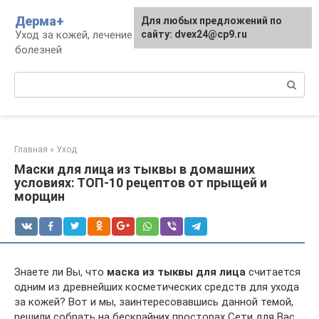
Перейти
Дерма+
Для любых предложений по
к
Уход за кожей, лечение дерматологических
сайту: dvex24@cp9.ru
контенту
болезней
Поиск:
Главная
»
Уход
Маски для лица из тыквы в домашних
условиях: ТОП-10 рецептов от прыщей и
морщин
Знаете ли Вы, что
маска из тыквы для лица
считается
одним из древнейших косметических средств для ухода
за кожей? Вот и мы, заинтересовавшись данной темой,
решили собрать на бескрайних просторах Сети для Вас