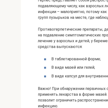
Герпес представляет собой распрос
подавляющему числу, как взрослых л
инфекции – малоприятно, потому ка
групп пузырьков на месте, где наблю
Противогерпетические препараты, д
на подавление симптоматических пр
лечение у взрослых и детей, у берем
средства выпускаются:
В таблетированной форме;
В виде мазей или гелей;
В виде капсул для внутривенн
Важно! При обнаружении первичных 
применять лекарства в форме мазей.
позволит ограничить распространени
инфекцию.