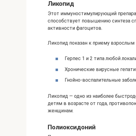
Ликопид
Этот иммуностимулирующий препарат
способствует повышению синтеза сп
активности фагоцитов.
Ликопид показан к приему взрослым 
Герпес 1 и 2 типа любой локал
Хронические вирусные гепатит
Гнойно-воспалительные забол
Ликопид — одно из наиболее быстро
детям в возрасте от года, противоп
женщинам.
Полиоксидоний