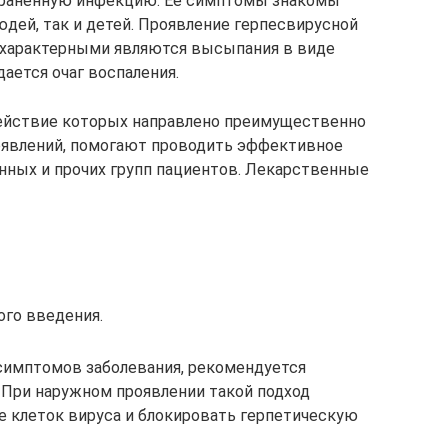
траненную инфекцию. Ее симптомы знакомы
юдей, так и детей. Проявление герпесвирусной
к характерными являются высыпания в виде
дается очаг воспаления.
ействие которых направлено преимущественно
оявлений, помогают проводить эффективное
енных и прочих групп пациентов. Лекарственные
ого введения.
симптомов заболевания, рекомендуется
 При наружном проявлении такой подход
е клеток вируса и блокировать герпетическую