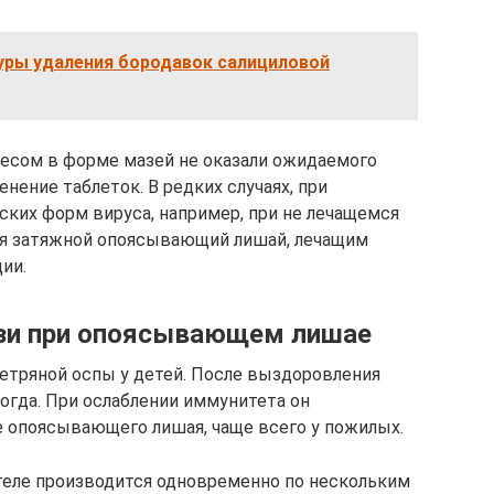
уры удаления бородавок салициловой
песом в форме мазей не оказали ожидаемого
ение таблеток. В редких случаях, при
ских форм вируса, например, при не лечащемся
тся затяжной опоясывающий лишай, лечащим
ии.
ази при опоясывающем лишае
етряной оспы у детей. После выздоровления
огда. При ослаблении иммунитета он
е опоясывающего лишая, чаще всего у пожилых.
теле производится одновременно по нескольким