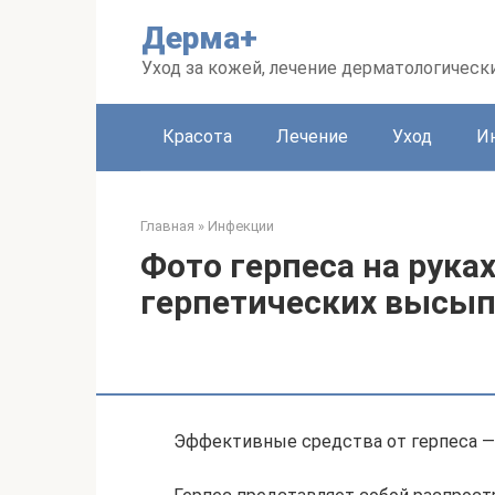
Перейти
Дерма+
к
контенту
Уход за кожей, лечение дерматологическ
Красота
Лечение
Уход
И
Главная
»
Инфекции
Фото герпеса на руках
герпетических высы
Эффективные средства от герпеса —