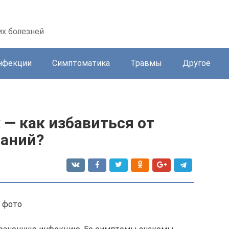
их болезней
нфекции
Симптоматика
Травмы
Другое
 — как избавиться от
паний?
 фото