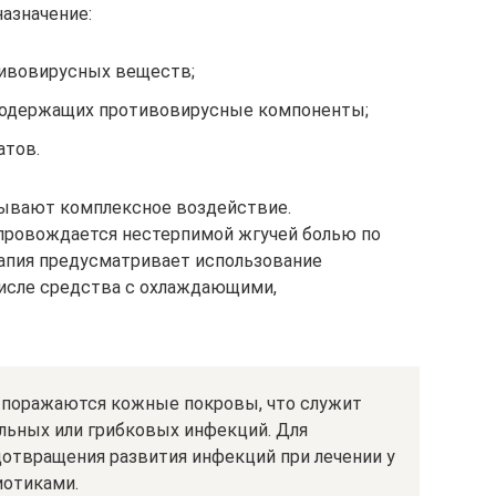
азначение:
тивовирусных веществ;
 содержащих противовирусные компоненты;
тов.
ывают комплексное воздействие.
провождается нестерпимой жгучей болью по
рапия предусматривает использование
числе средства с охлаждающими,
поражаются кожные покровы, что служит
альных или грибковых инфекций. Для
дотвращения развития инфекций при лечении у
иотиками.