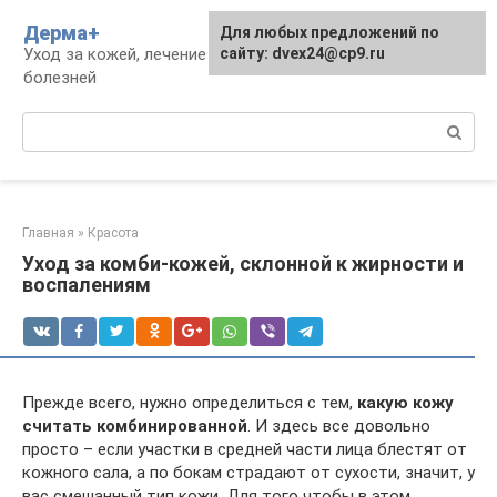
Перейти
Дерма+
Для любых предложений по
к
Уход за кожей, лечение дерматологических
сайту: dvex24@cp9.ru
контенту
болезней
Поиск:
Главная
»
Красота
Уход за комби-кожей, склонной к жирности и
воспалениям
Прежде всего, нужно определиться с тем,
какую кожу
считать комбинированной
. И здесь все довольно
просто – если участки в средней части лица блестят от
кожного сала, а по бокам страдают от сухости, значит, у
вас смешанный тип кожи. Для того чтобы в этом