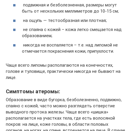
подвижная и безболезненная, размеры могут
быть от нескольких миллиметров до 10-15 см;
на ощупь — тестообразная или плотная;
не спаяна с кожей – кожа легко смещается над
образованием;
никогда не воспаляется – т.е. над липомой не
отмечается покраснения кожи, припухлости.
Чаще всего липомы располагаются на конечностях,
голове и туловище, практически никогда не бывают на
лице.
Симптомы атеромы:
Образование в виде бугорка, безболезненно, подвижно,
спаяно с кожей, часто можно разглядеть отверстие
выводного протока железы. Чаще всего «шишка»
располагается на участках тела, где есть волосяной
покров: на лице, коже головы, в области половых
органов, на ногах, на спине, встречается на лице. В случае