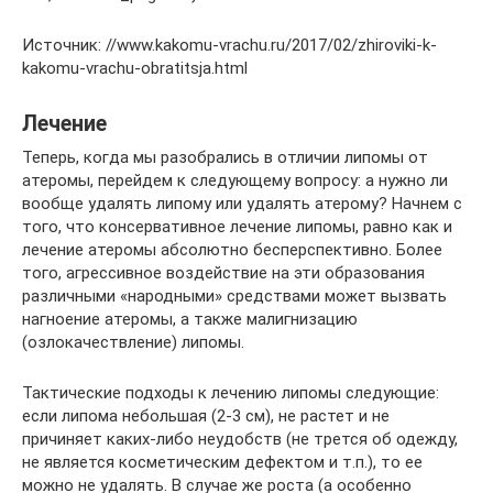
Источник: //www.kakomu-vrachu.ru/2017/02/zhiroviki-k-
kakomu-vrachu-obratitsja.html
Лечение
Теперь, когда мы разобрались в отличии липомы от
атеромы, перейдем к следующему вопросу: а нужно ли
вообще удалять липому или удалять атерому? Начнем с
того, что консервативное лечение липомы, равно как и
лечение атеромы абсолютно бесперспективно. Более
того, агрессивное воздействие на эти образования
различными «народными» средствами может вызвать
нагноение атеромы, а также малигнизацию
(озлокачествление) липомы.
Тактические подходы к лечению липомы следующие:
если липома небольшая (2-3 см), не растет и не
причиняет каких-либо неудобств (не трется об одежду,
не является косметическим дефектом и т.п.), то ее
можно не удалять. В случае же роста (а особенно