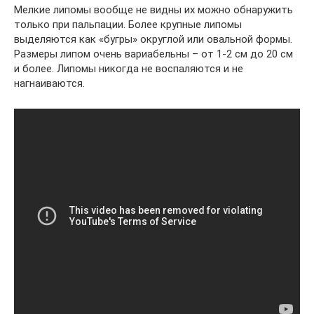
Мелкие липомы вообще не видны их можно обнаружить
только при пальпации. Более крупные липомы
выделяются как «бугры» округлой или овальной формы.
Размеры липом очень вариабельны – от 1-2 см до 20 см
и более. Липомы никогда не воспаляются и не
нагнаиваются.