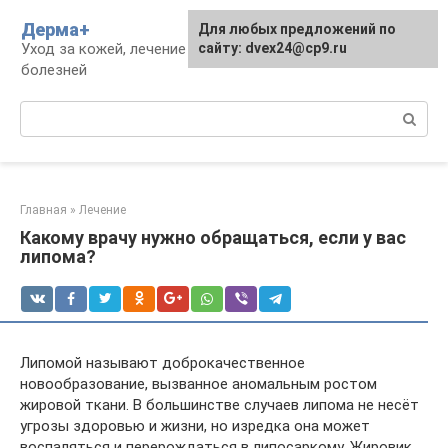
Перейти
Дерма+
Для любых предложений по
к
Уход за кожей, лечение дерматологических
сайту: dvex24@cp9.ru
контенту
болезней
Поиск:
Главная
»
Лечение
Какому врачу нужно обращаться, если у вас
липома?
Липомой называют доброкачественное
новообразование, вызванное аномальным ростом
жировой ткани. В большинстве случаев липома не несёт
угрозы здоровью и жизни, но изредка она может
воспаляться и перерождаться в липосаркому. Жировик