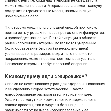
спаяно с ней (т.е. кожа над атеромой не смещается),
может медленно расти. Атерома всегда имеет капсулу,
содержит атероматозные массы, напоминающие
измельченное сало.
Т.к. атерома соединена с внешней средой протоком,
всегда есть угроза, что через проток она инфицируется,
и произойдет нагноение. В этой ситуации в области
ранее «спокойной» атеромы появляются умеренные
боли, образование быстро (за несколько дней)
увеличивается в размерах, вокруг него появляется
покраснение, может повышаться температура тела.
Нагноение атеромы требует срочной операции.
К какому врачу идти с жировиком?
Липома не несет никаких угроз для здоровья. Показания
к ее удалению скорее эстетические — часто
новообразование располагается на лице или шее.
Удалить ее могут как косметолог или дерматолог в
салоне красоты, так и хирург в больнице — в
зависимости от размера новообразование и ее