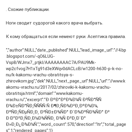
. Схожие публикации.
Ноги сводит судорогой какого врача выбрать.
К кому обращаться если немеют руки. Асептика правила.
“,”author”:NULL,”date_published”:NULL,”lead_image_url”:”//4.bp
.blogspot.com/-qO6LUG-
Vsp8/WJmx7_ptjkI/AAAAAAAAC7A/PAU9Mk-
wp2cfvog7H1xTg91d3eXWqv0dACLcB/w1200-h630-p-k-no-
nu/k-kakomu-vrachu-obratitsya-s-
zhirovikom.jpg”,”dek”:NULL,”next_page_url”:NULL,”url”:”//www.k
akomu-vrachu.ru/2017/02/zhiroviki-k-kakomu-vrachu-
obratitsja.html”,”domain”:”www.kakomu-
vrachu.ru”,”excerpt”:”Ð ÐºÐ°ÐºÐ¾Ð¼Ñ Ð²ÑÐ°ÑÑ
Ð¾Ð±ÑÐ°ÑÐ¸ÑÑÑÑ Ñ Ð¶Ð¸ÑÐ¾Ð²Ð¸ÐºÐ¾Ð¼,
ÐºÑÐ¸ÑÐµÑÐ¸Ð¸ Ð²ÑÐ±Ð¾ÑÐ° Ð´Ð¾ÐºÑÐ¾ÑÐ° Ð²
Ð·Ð°Ð²Ð¸ÑÐ¸Ð¼Ð¾ÑÑÐ¸ Ð¾Ñ Ð²Ð¸Ð´Ð°
Ð»Ð¸Ð¿Ð¾Ð¼Ñ.”,”word_count”:570,”direction”:”ltr”,”total_page
s”:1,”rendered_pages”:1}