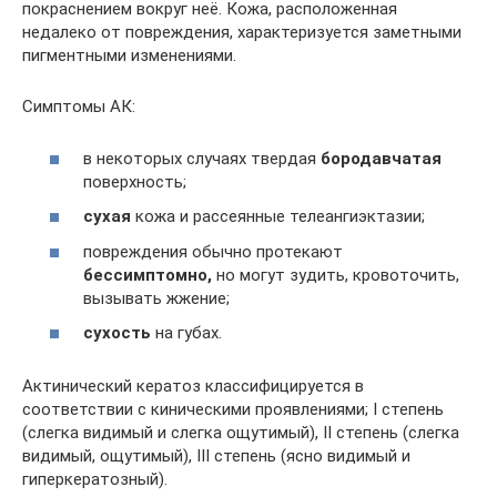
покраснением вокруг неё. Кожа, расположенная
недалеко от повреждения, характеризуется заметными
пигментными изменениями.
Симптомы АК:
в некоторых случаях твердая
бородавчатая
поверхность;
сухая
кожа и рассеянные телеангиэктазии;
повреждения обычно протекают
бессимптомно,
но могут зудить, кровоточить,
вызывать жжение;
сухость
на губах.
Актинический кератоз классифицируется в
соответствии с киническими проявлениями; I степень
(слегка видимый и слегка ощутимый), II степень (слегка
видимый, ощутимый), III степень (ясно видимый и
гиперкератозный).