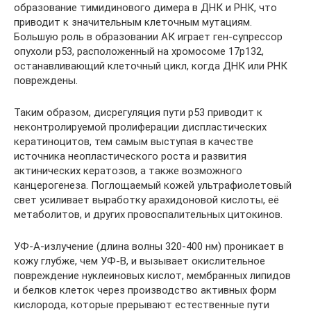
образование тимидинового димера в ДНК и РНК, что
приводит к значительным клеточным мутациям.
Большую роль в образовании АК играет ген-супрессор
опухоли р53, расположенный на хромосоме 17p132,
останавливающий клеточный цикл, когда ДНК или РНК
повреждены.
Таким образом, дисрегуляция пути р53 приводит к
неконтролируемой пролиферации диспластических
кератиноцитов, тем самым выступая в качестве
источника неопластического роста и развития
актинических кератозов, а также возможного
канцерогенеза. Поглощаемый кожей ультрафиолетовый
свет усиливает выработку арахидоновой кислоты, её
метаболитов, и других провоспалительных цитокинов.
УФ-А-излучение (длина волны 320-400 нм) проникает в
кожу глубже, чем УФ-В, и вызывает окислительное
повреждение нуклеиновых кислот, мембранных липидов
и белков клеток через производство активных форм
кислорода, которые прерывают естественные пути