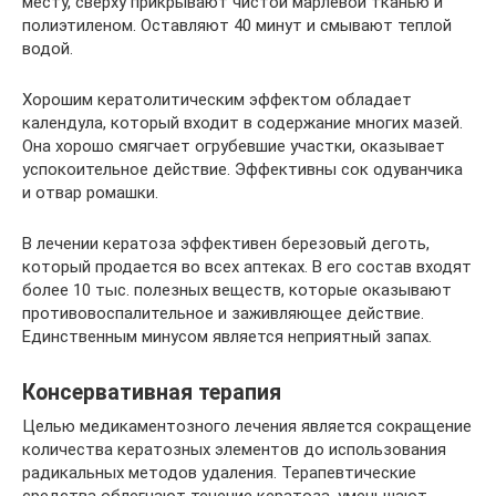
месту, сверху прикрывают чистой марлевой тканью и
полиэтиленом. Оставляют 40 минут и смывают теплой
водой.
Хорошим кератолитическим эффектом обладает
календула, который входит в содержание многих мазей.
Она хорошо смягчает огрубевшие участки, оказывает
успокоительное действие. Эффективны сок одуванчика
и отвар ромашки.
В лечении кератоза эффективен березовый деготь,
который продается во всех аптеках. В его состав входят
более 10 тыс. полезных веществ, которые оказывают
противовоспалительное и заживляющее действие.
Единственным минусом является неприятный запах.
Консервативная терапия
Целью медикаментозного лечения является сокращение
количества кератозных элементов до использования
радикальных методов удаления. Терапевтические
средства облегчают течение кератоза, уменьшают