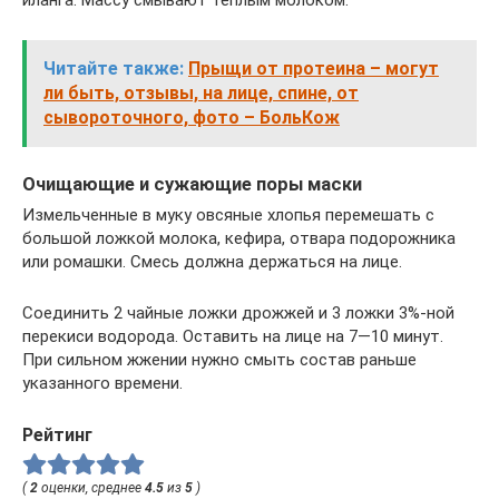
Читайте также:
Прыщи от протеина – могут
ли быть, отзывы, на лице, спине, от
сывороточного, фото – БольКож
Очищающие и сужающие поры маски
Измельченные в муку овсяные хлопья перемешать с
большой ложкой молока, кефира, отвара подорожника
или ромашки. Смесь должна держаться на лице.
Соединить 2 чайные ложки дрожжей и 3 ложки 3%-ной
перекиси водорода. Оставить на лице на 7—10 минут.
При сильном жжении нужно смыть состав раньше
указанного времени.
Рейтинг
(
2
оценки, среднее
4.5
из
5
)